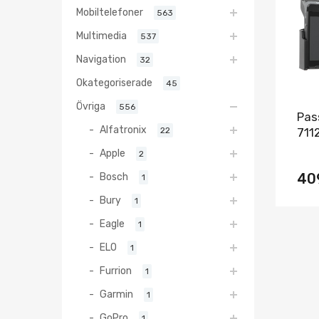
Mobiltelefoner
563
Multimedia
537
Navigation
32
Okategoriserade
45
Övriga
556
Pas
Alfatronix
22
711
Apple
2
Bosch
40
1
Bury
1
Eagle
1
ELO
1
Furrion
1
Garmin
1
GoPro
1