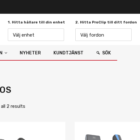
1. Hitta hållare till din enhet
2. Hitta ProClip till ditt fordon
Välj enhet
Välj fordon
N
NYHETER
KUNDTJÄNST
SÖK
OS
ll 2 results
Lägg i önskelista