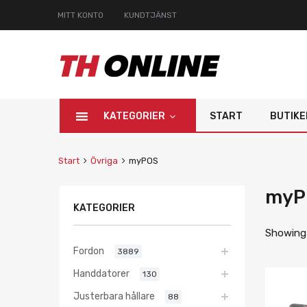
MITT KONTO
KUNDTJÄNST
KATEGORIER
START
BUTIKE
Start
Övriga
myPOS
myP
KATEGORIER
Showing a
Fordon
3889
Handdatorer
130
Justerbara hållare
88