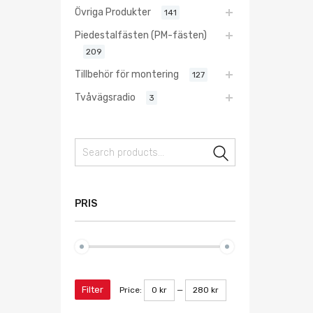
Övriga Produkter
141
Piedestalfästen (PM-fästen)
209
Tillbehör för montering
127
Tvåvägsradio
3
Search
PRIS
Filter
Price:
0 kr
—
280 kr