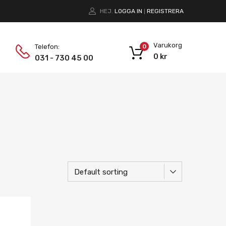
HEJ.
LOGGA IN
REGISTRERA
|
Varukorg
Telefon:
0
0
kr
031 - 730 45 00
Lägg i önskelista