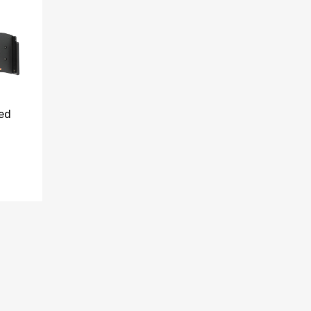
Jämför
led