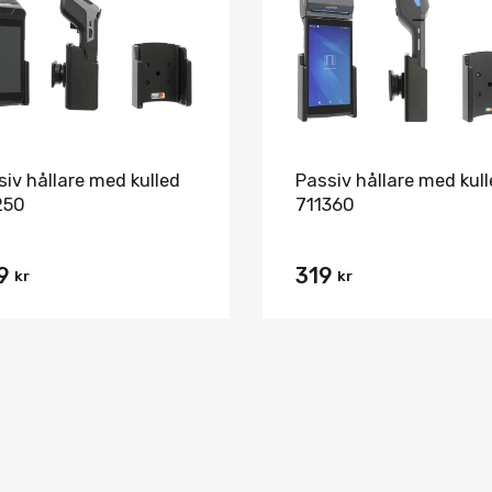
Jämför
siv hållare med kulled
Passiv hållare med kul
250
711360
9
319
kr
kr