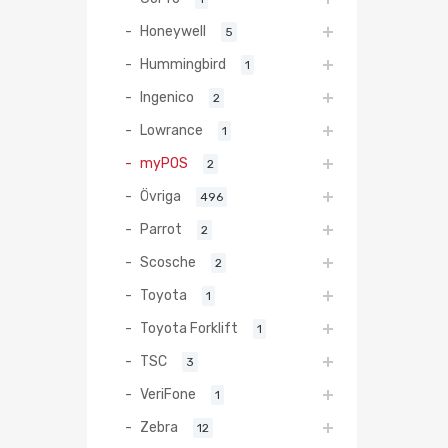
Honeywell
5
Hummingbird
1
Ingenico
2
Lowrance
1
myPOS
2
Övriga
496
Parrot
2
Scosche
2
Toyota
1
Toyota Forklift
1
TSC
3
VeriFone
1
Zebra
12