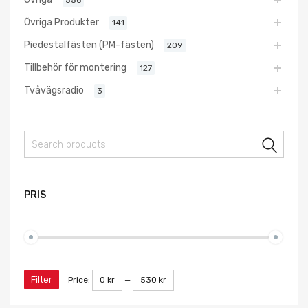
Övriga Produkter
141
Piedestalfästen (PM-fästen)
209
Tillbehör för montering
127
Tvåvägsradio
3
Sear
PRIS
Filter
Price:
0 kr
—
530 kr