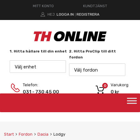
MITT KONTO
KUNDTJÄNST
HEJ.
LOGGA IN
REGISTRERA
|
1. Hitta hållare till din enhet
2. Hitta ProClip till ditt
fordon
Välj enhet
Välj fordon
Telefon:
Varukorg
0
031 - 730 45 00
0
kr
Start
Fordon
Dacia
Lodgy