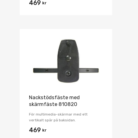
469
kr
Nackstödsfäste med
skärmfäste 810820
För multimedia-skärmar med ett
vertikalt spår på baksidan.
469
kr