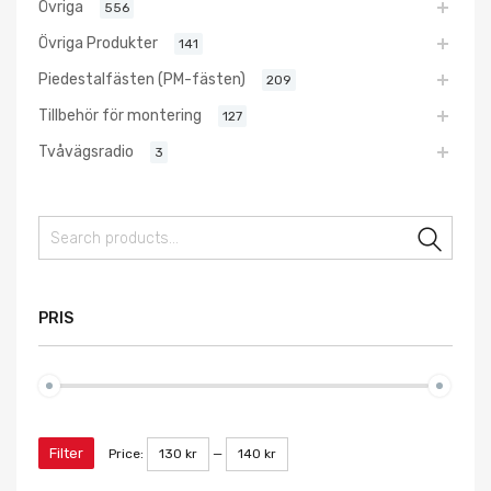
Övriga
556
Övriga Produkter
141
Piedestalfästen (PM-fästen)
209
Tillbehör för montering
127
Tvåvägsradio
3
Sear
PRIS
Filter
Price:
130 kr
—
140 kr