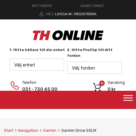
MITT KONTO
KUNDTJÄNST
HEJ.
LOGGA IN
REGISTRERA
|
1. Hitta hållare till din enhet
2. Hitta ProClip till ditt
fordon
Välj enhet
Välj fordon
Telefon:
Varukorg
0
031 - 730 45 00
0
kr
Start
Navigation
Garmin
Garmin Drive 50LM