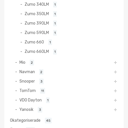
Zumo 340LM
1
Zumo 350LM
1
Zumo 390LM
1
Zumo 590LM
1
Zumo 660
1
Zumo 660LM
1
Mio
2
Navman
2
Snooper
3
TomTom
11
VDO Dayton
1
Yanosik
3
Okategoriserade
45