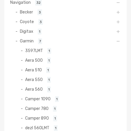
Navigation
32
Becker
3
Coyote
3
Digitax
1
Garmin
7
3597LMT
1
Aera 500
1
Aera 510
1
Aera 550
1
Aera 560
1
Camper 1090
1
Camper 780
1
Camper 890
1
dezl 560LMT
1