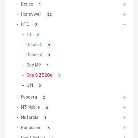
Denso
1
Honeywell
32
HTC
3
10
2
Desire C
1
Desire Z
1
One M9
1
One S Z520e
1
U11
2
Kyocera
2
M3 Mobile
6
Motorola
1
Panasonic
6
Point Mobile
3