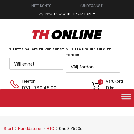
MITT KONTO
KUNDTJÄNST
HEJ.
LOGGA IN
REGISTRERA
|
1. Hitta hållare till din enhet
2. Hitta ProClip till ditt
fordon
Välj enhet
Välj fordon
Telefon:
Varukorg
0
031 - 730 45 00
0
kr
Start
Handdatorer
HTC
One S Z520e