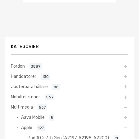
KATEGORIER
Fordon
3889
Handdatorer
130
Justerbara hållare
88
Mobiltelefoner
563
Multimedia
537
Aava Mobile
8
Apple
127
iPad 10.2 7th Gen (A2197, A2198, A2200)
11