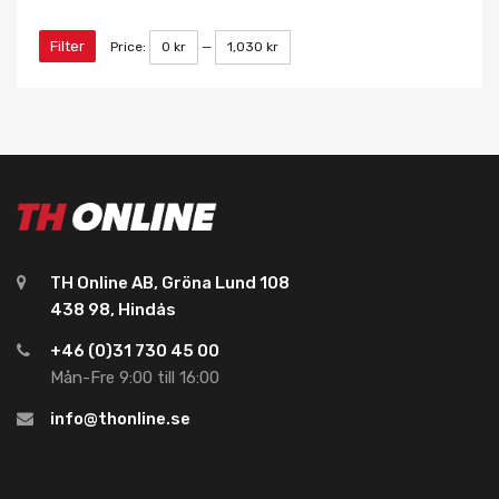
Filter
Price:
0 kr
—
1,030 kr
TH Online AB, Gröna Lund 108
438 98, Hindås
+46 (0)31 730 45 00
Mån-Fre 9:00 till 16:00
info@thonline.se