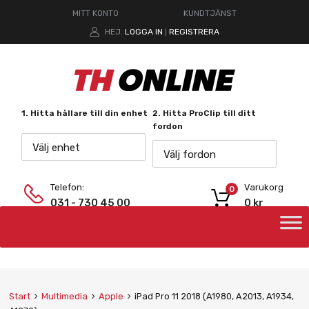
MITT KONTO
KUNDTJÄNST
HEJ.
LOGGA IN
REGISTRERA
|
1. Hitta hållare till din enhet
2. Hitta ProClip till ditt
fordon
Välj enhet
Välj fordon
Telefon:
Varukorg
0
031 - 730 45 00
0
kr
Start
Multimedia
Apple
iPad Pro 11 2018 (A1980, A2013, A1934,