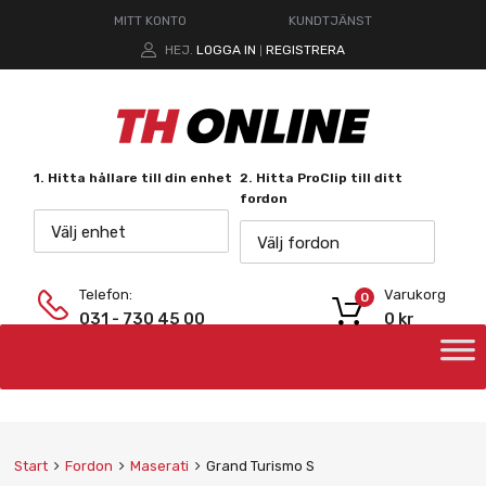
MITT KONTO
KUNDTJÄNST
HEJ.
LOGGA IN
REGISTRERA
|
1. Hitta hållare till din enhet
2. Hitta ProClip till ditt
fordon
Välj enhet
Välj fordon
Telefon:
Varukorg
0
031 - 730 45 00
0
kr
Start
Fordon
Maserati
Grand Turismo S