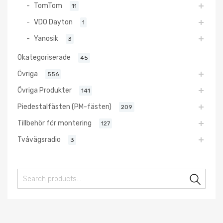
TomTom
11
VDO Dayton
1
Yanosik
3
Okategoriserade
45
Övriga
556
Övriga Produkter
141
Piedestalfästen (PM-fästen)
209
Tillbehör för montering
127
Tvåvägsradio
3
Sear