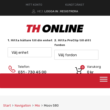
MITT KONTO
KUNDTJÄNST
HEJ.
LOGGA IN
REGISTRERA
|
1. Hitta hållare till din enhet
2. Hitta ProClip till ditt
fordon
Välj enhet
Välj fordon
Telefon:
Varukorg
0
031 - 730 45 00
0
kr
Start
Navigation
Mio
Moov 580