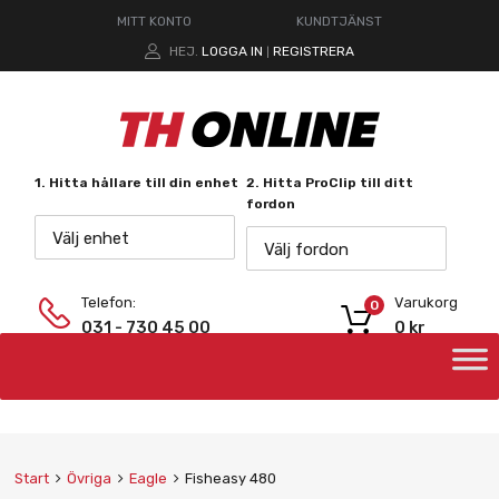
MITT KONTO
KUNDTJÄNST
HEJ.
LOGGA IN
REGISTRERA
|
1. Hitta hållare till din enhet
2. Hitta ProClip till ditt
fordon
Välj enhet
Välj fordon
Telefon:
Varukorg
0
031 - 730 45 00
0
kr
Start
Övriga
Eagle
Fisheasy 480