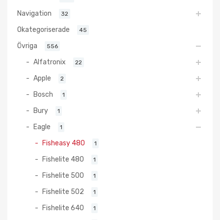
Navigation
32
Okategoriserade
45
Övriga
556
Alfatronix
22
Apple
2
Bosch
1
Bury
1
Eagle
1
Fisheasy 480
1
Fishelite 480
1
Fishelite 500
1
Fishelite 502
1
Fishelite 640
1