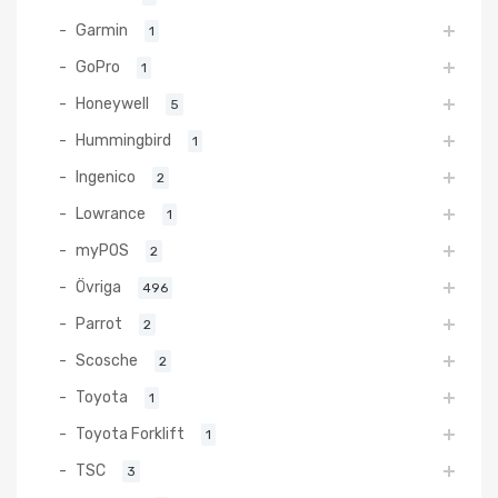
Garmin
1
GoPro
1
Honeywell
5
Hummingbird
1
Ingenico
2
Lowrance
1
myPOS
2
Övriga
496
Parrot
2
Scosche
2
Toyota
1
Toyota Forklift
1
TSC
3