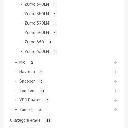
Zumo 340LM
1
Zumo 350LM
1
Zumo 390LM
1
Zumo 590LM
1
Zumo 660
1
Zumo 660LM
1
Mio
2
Navman
2
Snooper
3
TomTom
11
VDO Dayton
1
Yanosik
3
Okategoriserade
45