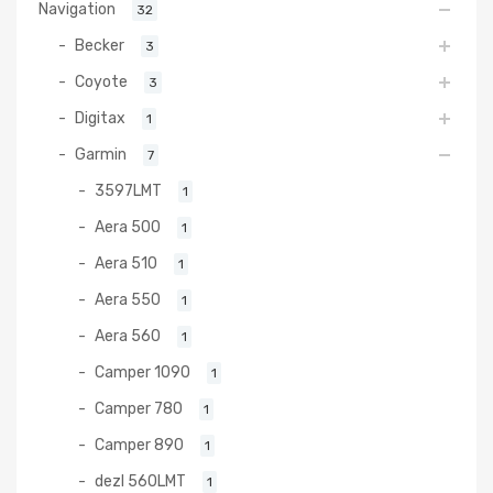
Navigation
32
Becker
3
Coyote
3
Digitax
1
Garmin
7
3597LMT
1
Aera 500
1
Aera 510
1
Aera 550
1
Aera 560
1
Camper 1090
1
Camper 780
1
Camper 890
1
dezl 560LMT
1