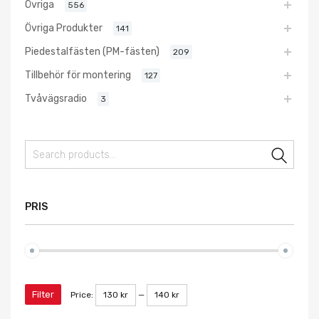
Övriga
556
Övriga Produkter
141
Piedestalfästen (PM-fästen)
209
Tillbehör för montering
127
Tvåvägsradio
3
Sear
PRIS
Filter
Price:
130 kr
—
140 kr