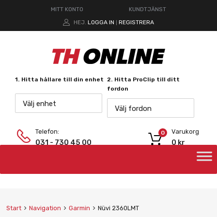
MITT KONTO
KUNDTJÄNST
HEJ.
LOGGA IN
REGISTRERA
|
1. Hitta hållare till din enhet
2. Hitta ProClip till ditt
fordon
Välj enhet
Välj fordon
Telefon:
Varukorg
0
031 - 730 45 00
0
kr
Start
Navigation
Garmin
Nüvi 2360LMT