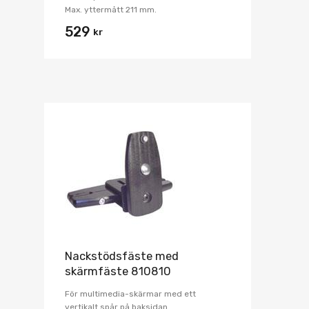
Max. yttermått 211 mm.
529
kr
Nackstödsfäste med
skärmfäste 810810
För multimedia-skärmar med ett
vertikalt spår på baksidan.