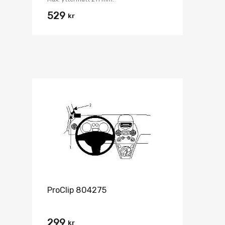
529
kr
ProClip 804275
299
kr