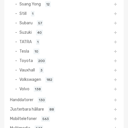
Ssang Yong
12
Still
1
Subaru
57
Suzuki
40
TATRA
1
Tesla
10
Toyota
200
Vauxhall
3
Volkswagen
182
Volvo
138
Handdatorer
130
Justerbara hållare
88
Mobiltelefoner
563