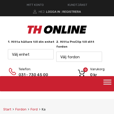
MITT KONTO
KUNDTJÄNST
HEJ.
LOGGA IN
REGISTRERA
|
1. Hitta hållare till din enhet
2. Hitta ProClip till ditt
fordon
Välj enhet
Välj fordon
Telefon:
Varukorg
0
031 - 730 45 00
0
kr
Start
Fordon
Ford
Ka