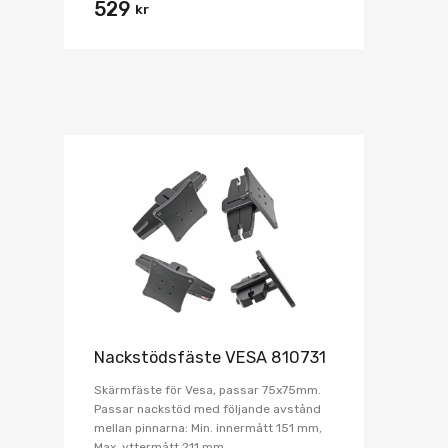
529
kr
Nackstödsfäste VESA 810731
Skärmfäste för Vesa, passar 75x75mm.
Passar nackstöd med följande avstånd
mellan pinnarna: Min. innermått 151 mm,
Max. yttermått 211 mm.