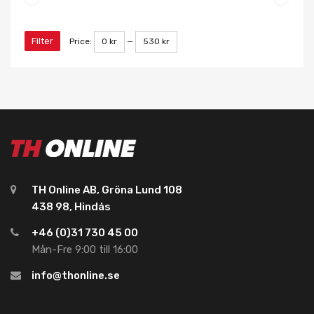
Filter
Price:
0 kr
—
530 kr
TH Online AB, Gröna Lund 108
438 98, Hindås
+46 (0)31 730 45 00
Mån-Fre 9:00 till 16:00
info@thonline.se