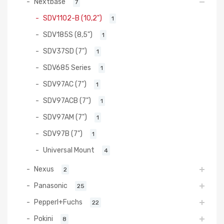
Nextbase
7
SDV1102-B (10,2")
1
SDV185S (8,5")
1
SDV37SD (7")
1
SDV685 Series
1
SDV97AC (7")
1
SDV97ACB (7")
1
SDV97AM (7")
1
SDV97B (7")
1
Universal Mount
4
Nexus
2
Panasonic
25
Pepperl+Fuchs
22
Pokini
8