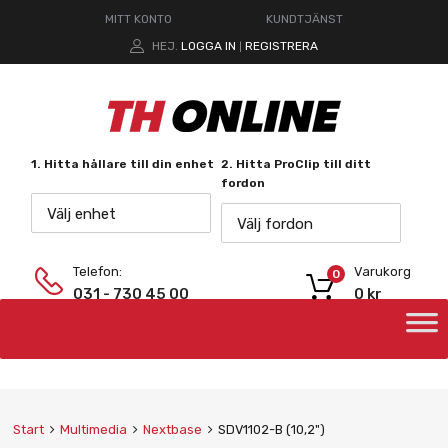
MITT KONTO
KUNDTJÄNST
HEJ.
LOGGA IN
REGISTRERA
|
1. Hitta hållare till din enhet
2. Hitta ProClip till ditt
fordon
Välj enhet
Välj fordon
Telefon:
Varukorg
0
031 - 730 45 00
0
kr
Start
Multimedia
Nextbase
SDV1102-B (10,2")