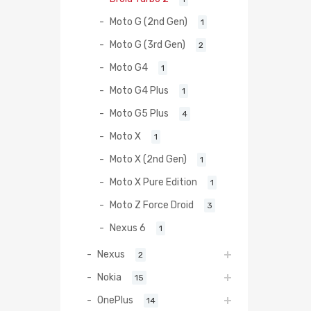
Moto G (2nd Gen)
1
Moto G (3rd Gen)
2
Moto G4
1
Moto G4 Plus
1
Moto G5 Plus
4
Moto X
1
Moto X (2nd Gen)
1
Moto X Pure Edition
1
Moto Z Force Droid
3
Nexus 6
1
Nexus
2
Nokia
15
OnePlus
14