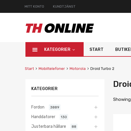
MITT KONTO
KUNDTJÄNST
KATEGORIER
START
BUTIKE
Start
Mobiltelefoner
Motorola
Droid Turbo 2
Droi
KATEGORIER
Showing 
Fordon
3889
Handdatorer
130
Justerbara hållare
88