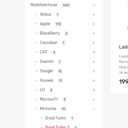
Mobiltelefoner
563
Airbus
1
Apple
175
BlackBerry
2
Cassidian
1
Lad
CAT
3
Ladd
Garmin
1
Micro
Med U
Google
12
1A la
Huawei
17
19
LG
2
Microsoft
3
Motorola
10
Droid Turbo
1
Droid Turbo 2
1