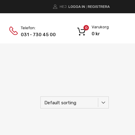
HEJ.
LOGGA IN
REGISTRERA
|
Varukorg
Telefon:
0
0
kr
031 - 730 45 00