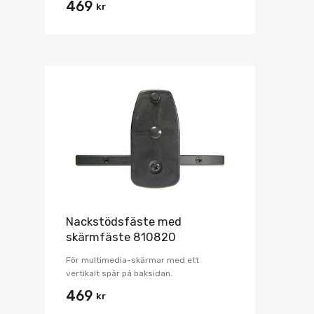
469
kr
Nackstödsfäste med
skärmfäste 810820
För multimedia-skärmar med ett
vertikalt spår på baksidan.
469
kr