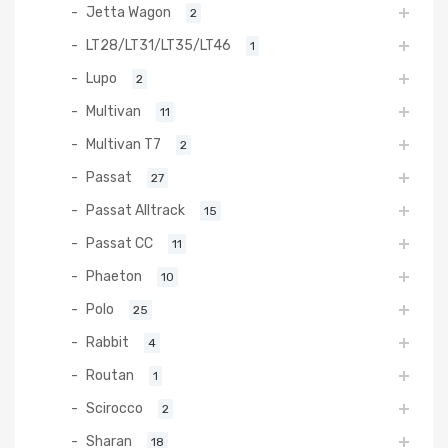
Jetta Wagon
2
LT28/LT31/LT35/LT46
1
Lupo
2
Multivan
11
Multivan T7
2
Passat
27
Passat Alltrack
15
Passat CC
11
Phaeton
10
Polo
25
Rabbit
4
Routan
1
Scirocco
2
Sharan
18