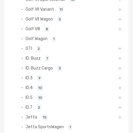
Golf VII Variant
11
Golf VII Wagon
3
Golf VIII
8
Golf Wagon
1
GTI
2
ID. Buzz
7
ID. Buzz Cargo
3
ID.3
9
ID.4
10
ID.5
10
ID.7
2
Jetta
15
Jetta SportsWagen
1