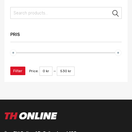
Sear
PRIS
Filter
Price:
0 kr
—
530 kr