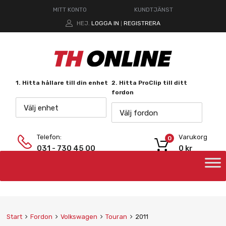
MITT KONTO
KUNDTJÄNST
HEJ.
LOGGA IN
REGISTRERA
|
1. Hitta hållare till din enhet
2. Hitta ProClip till ditt
fordon
Välj enhet
Välj fordon
Telefon:
Varukorg
0
031 - 730 45 00
0
kr
Start
Fordon
Volkswagen
Touran
2011