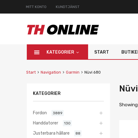
MITT KONTO
KUNDTJÄNST
KATEGORIER
START
BUTIKE
Start
Navigation
Garmin
Nüvi 680
Nüvi
KATEGORIER
Showing 
Fordon
3889
Handdatorer
130
Justerbara hållare
88