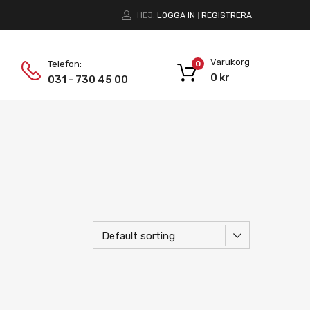
HEJ.
LOGGA IN
REGISTRERA
|
Varukorg
Telefon:
0
0
kr
031 - 730 45 00