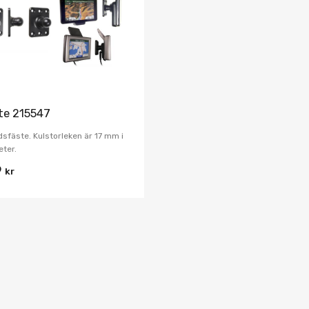
Jämför
te 215547
dsfäste. Kulstorleken är 17 mm i
ter.
9
kr