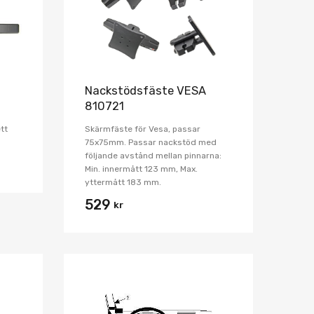
Nackstödsfäste VESA
810721
tt
Skärmfäste för Vesa, passar
75x75mm. Passar nackstöd med
följande avstånd mellan pinnarna:
Min. innermått 123 mm, Max.
yttermått 183 mm.
529
kr
Lägg i önskelista
Lägg i önskelist
Jämför
Jämför