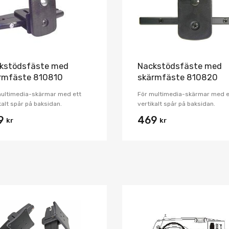
kstödsfäste med
Nackstödsfäste med
rmfäste 810810
skärmfäste 810820
multimedia-skärmar med ett
För multimedia-skärmar med e
kalt spår på baksidan.
vertikalt spår på baksidan.
9
469
kr
kr
Lägg i önskelista
Jämför