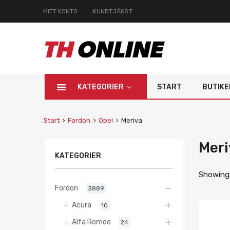
MITT KONTO
KUNDTJÄNST
KATEGORIER
START
BUTIKE
Start
Fordon
Opel
Meriva
Meri
KATEGORIER
Showing 
Fordon
3889
Acura
10
Alfa Romeo
24