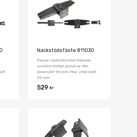
Jämför
Jämför
20
Nackstödsfäste 811030
Passar nackstöd med följande
avstånd mellan pinnarna: Min.
ått
innermått 151 mm, Max. yttermått
211 mm.
529
kr
Lägg i önskelista
Lägg i önskelist
Jämför
Jämför