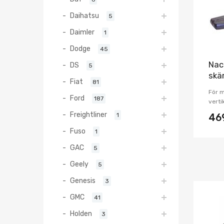
Daihatsu
5
Daimler
1
Dodge
45
Nac
DS
5
skä
Fiat
81
För 
Ford
187
verti
Freightliner
1
46
Fuso
1
GAC
5
Geely
5
Genesis
3
GMC
41
Holden
3