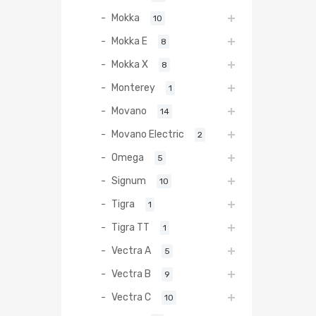
Mokka
10
Mokka E
8
Mokka X
8
Monterey
1
Movano
14
Movano Electric
2
Omega
5
Signum
10
Tigra
1
Tigra TT
1
Vectra A
5
Vectra B
9
Vectra C
10