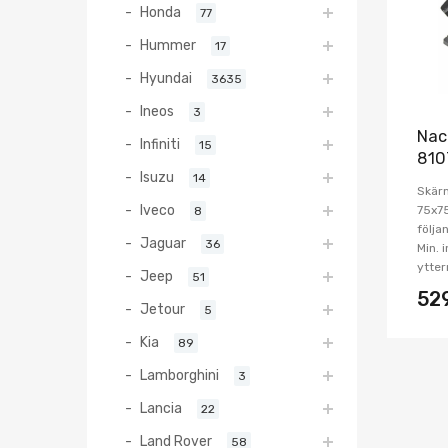
Honda
77
Hummer
17
Hyundai
3635
Ineos
3
Nac
Infiniti
15
810
Isuzu
14
Skärm
Iveco
75x7
8
följa
Jaguar
36
Min. 
ytter
Jeep
51
52
Jetour
5
Kia
89
Lamborghini
3
Lancia
22
Land Rover
58