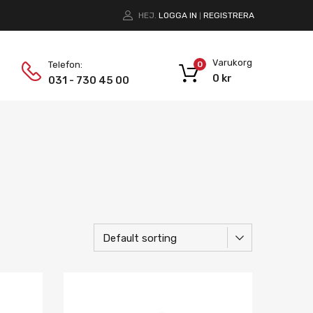
HEJ.
LOGGA IN
REGISTRERA
|
Varukorg
Telefon:
0
0
kr
031 - 730 45 00
Lägg i önskelista
Lägg i önskelist