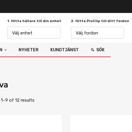
1. Hitta hållare till din enhet
2. Hitta ProClip till ditt fordon
Välj enhet
Välj fordon
N
NYHETER
KUNDTJÄNST
SÖK
va
1–9 of 12 results
Lägg i önskelista