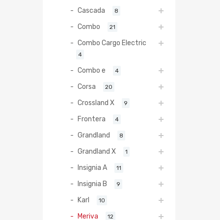
Cascada
8
Combo
21
Combo Cargo Electric
4
Combo e
4
Corsa
20
Crossland X
9
Frontera
4
Grandland
8
Grandland X
1
Insignia A
11
Insignia B
9
Karl
10
Meriva
12