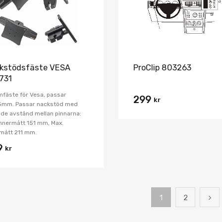
kstödsfäste VESA
ProClip 803263
731
fäste för Vesa, passar
299
kr
5mm. Passar nackstöd med
nde avstånd mellan pinnarna:
innermått 151 mm, Max.
mått 211 mm.
9
kr
1
2