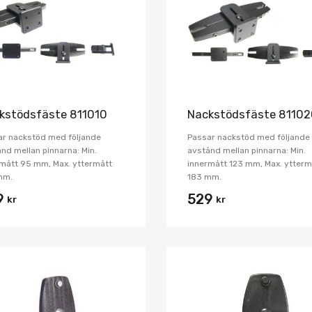
Jämför
kstödsfäste 811010
Nackstödsfäste 8110
ar nackstöd med följande
Passar nackstöd med följande
nd mellan pinnarna: Min.
avstånd mellan pinnarna: Min.
mått 95 mm, Max. yttermått
innermått 123 mm, Max. ytterm
mm.
183 mm.
9
529
kr
kr
Lägg i önskelista
Jämför