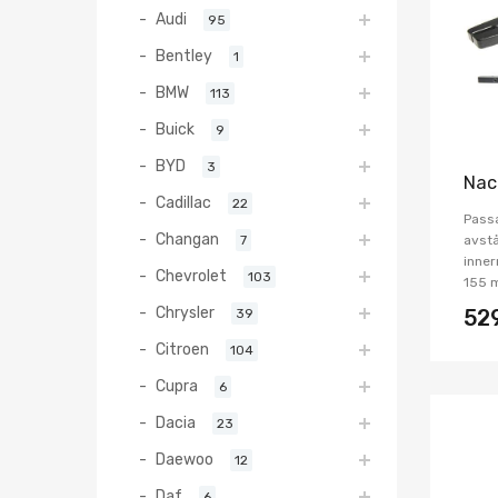
Audi
95
Bentley
1
BMW
113
Buick
9
BYD
3
Nac
Cadillac
22
Pass
Changan
7
avstå
inner
Chevrolet
103
155 
Chrysler
39
52
Citroen
104
Cupra
6
Dacia
23
Daewoo
12
Daf
6