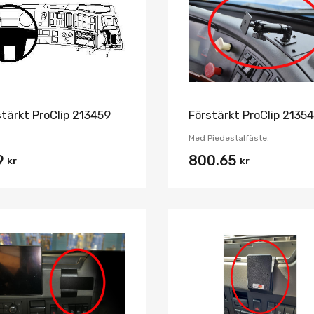
Jämför
stärkt ProClip 213459
Förstärkt ProClip 2135
Med Piedestalfäste.
9
800.65
kr
kr
Lägg i önskelista
Jämför