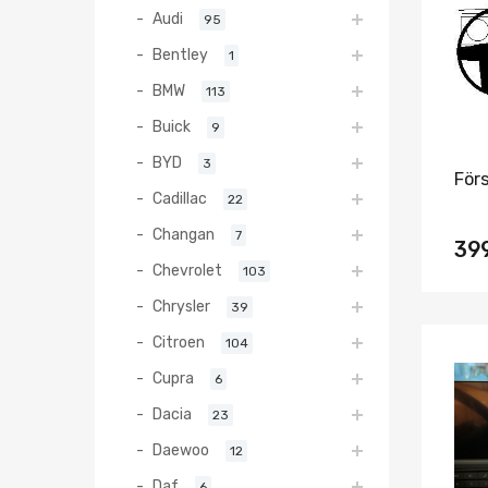
Audi
95
Bentley
1
BMW
113
Buick
9
BYD
3
För
Cadillac
22
Changan
7
39
Chevrolet
103
Chrysler
39
Citroen
104
Cupra
6
Dacia
23
Daewoo
12
Daf
6