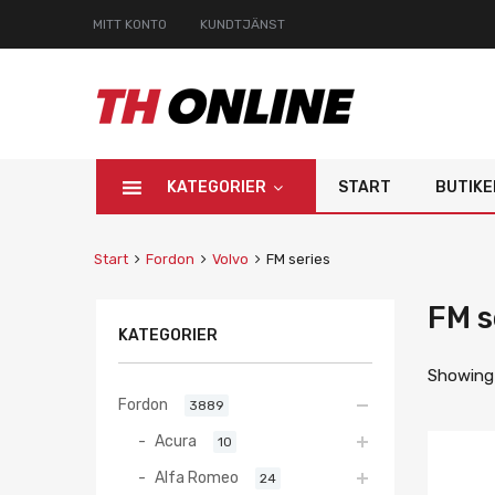
MITT KONTO
KUNDTJÄNST
KATEGORIER
START
BUTIKE
Start
Fordon
Volvo
FM series
FM s
KATEGORIER
Showing 
Fordon
3889
Acura
10
Alfa Romeo
24