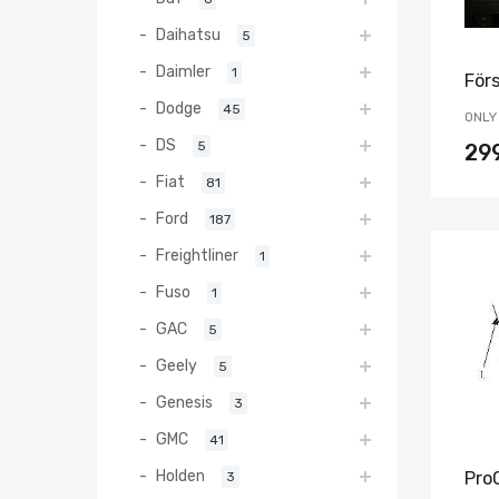
Daihatsu
5
Daimler
1
För
Dodge
45
ONLY 
DS
5
29
Fiat
81
Ford
187
Freightliner
1
Fuso
1
GAC
5
Geely
5
Genesis
3
GMC
41
Holden
Pro
3