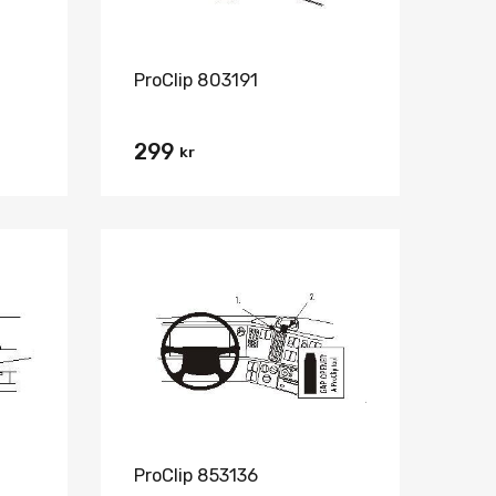
ProClip 803191
299
kr
Lägg i önskelista
Lägg i önskelist
Jämför
Jämför
ProClip 853136