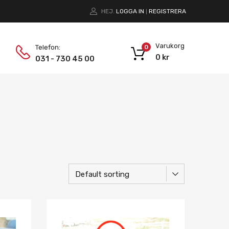
HEJ.
LOGGA IN
REGISTRERA
|
Varukorg
Telefon:
0
0
kr
031 - 730 45 00
Lägg i önskelista
Lägg i önskelist