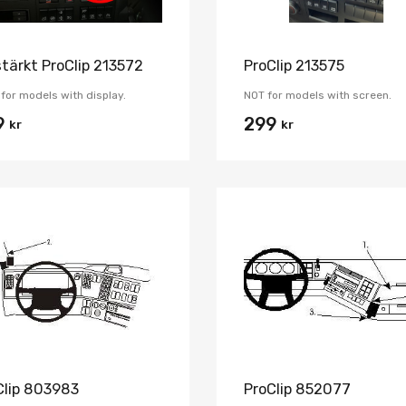
stärkt ProClip 213572
ProClip 213575
for models with display.
NOT for models with screen.
9
299
kr
kr
Lägg i önskelista
Jämför
Clip 803983
ProClip 852077