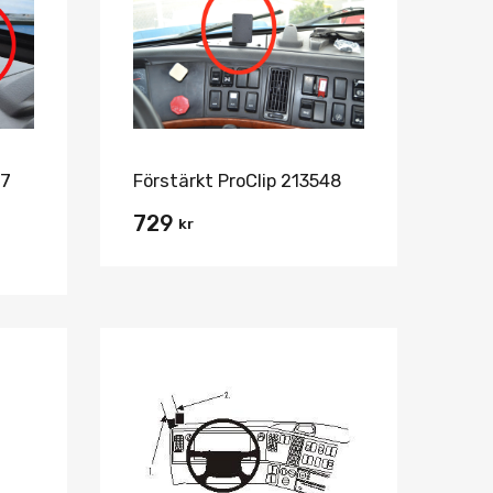
Jämför
Jämför
47
Förstärkt ProClip 213548
729
kr
Lägg i önskelista
Lägg i önskelist
Jämför
Jämför