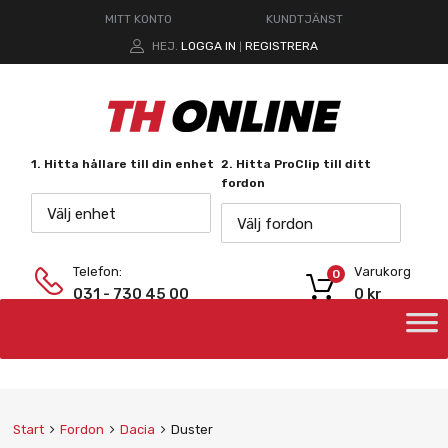
MITT KONTO
KUNDTJÄNST
HEJ.
LOGGA IN
REGISTRERA
|
1. Hitta hållare till din enhet
2. Hitta ProClip till ditt
fordon
Välj enhet
Välj fordon
Telefon:
Varukorg
0
031 - 730 45 00
0
kr
Start
Fordon
Dacia
Duster