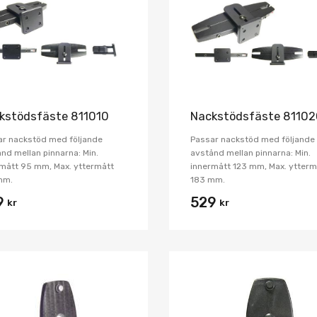
Jämför
kstödsfäste 811010
Nackstödsfäste 8110
ar nackstöd med följande
Passar nackstöd med följande
nd mellan pinnarna: Min.
avstånd mellan pinnarna: Min.
mått 95 mm, Max. yttermått
innermått 123 mm, Max. ytterm
mm.
183 mm.
9
529
kr
kr
Lägg i önskelista
Jämför