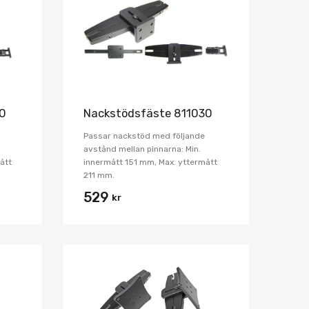
Jämför
Jämför
20
Nackstödsfäste 811030
Passar nackstöd med följande
avstånd mellan pinnarna: Min.
ått
innermått 151 mm, Max. yttermått
211 mm.
529
kr
Lägg i önskelista
Lägg i önskelist
Jämför
Jämför