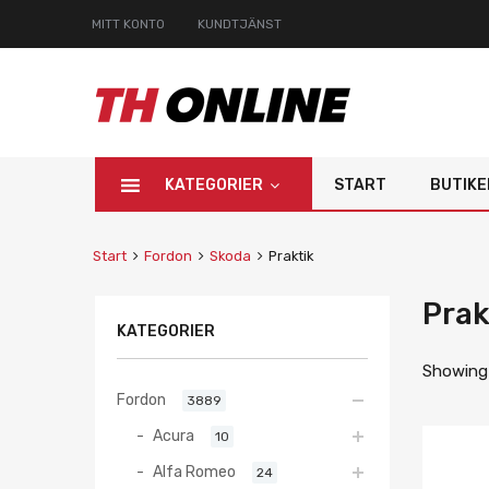
MITT KONTO
KUNDTJÄNST
KATEGORIER
START
BUTIKE
Start
Fordon
Skoda
Praktik
Prak
KATEGORIER
Showing a
Fordon
3889
Acura
10
Alfa Romeo
24