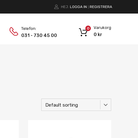
HEJ.
LOGGA IN
REGISTRERA
|
Varukorg
Telefon:
0
0
kr
031 - 730 45 00
Lägg i önskelista
Lägg i önskelist