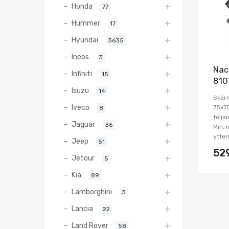
Honda
77
Hummer
17
Hyundai
3635
Ineos
3
Nac
Infiniti
15
810
Isuzu
14
Skärm
Iveco
75x7
8
följa
Jaguar
36
Min. 
ytter
Jeep
51
52
Jetour
5
Kia
89
Lamborghini
3
Lancia
22
Land Rover
58