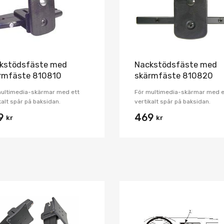
kstödsfäste med
Nackstödsfäste med
rmfäste 810810
skärmfäste 810820
multimedia-skärmar med ett
För multimedia-skärmar med e
kalt spår på baksidan.
vertikalt spår på baksidan.
9
469
kr
kr
Lägg i önskelista
Jämför