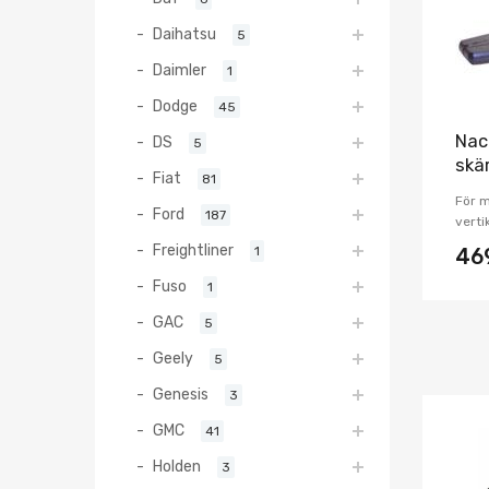
Daihatsu
5
Daimler
1
Dodge
45
Nac
DS
5
skä
Fiat
81
För 
Ford
187
verti
Freightliner
1
46
Fuso
1
GAC
5
Geely
5
Genesis
3
GMC
41
Holden
3