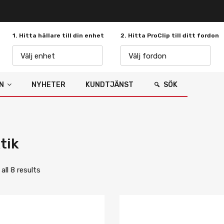
1. Hitta hållare till din enhet
2. Hitta ProClip till ditt fordon
Välj enhet
Välj fordon
N
NYHETER
KUNDTJÄNST
SÖK
tik
ll 8 results
Lägg i önskelista