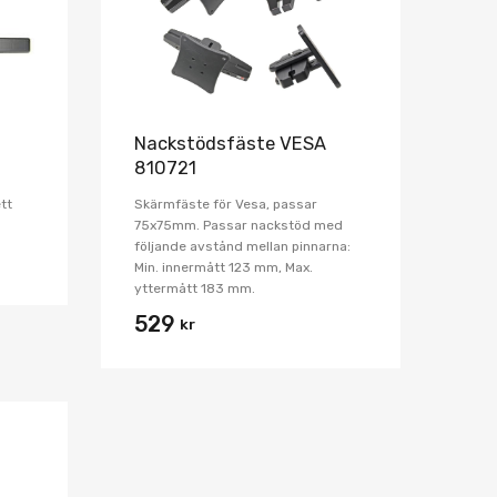
Nackstödsfäste VESA
810721
tt
Skärmfäste för Vesa, passar
75x75mm. Passar nackstöd med
följande avstånd mellan pinnarna:
Min. innermått 123 mm, Max.
yttermått 183 mm.
529
kr
Lägg i önskelista
Jämför