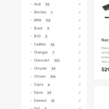
Audi
95
Bentley
1
BMW
113
Buick
9
BYD
3
Nac
Cadillac
22
Pass
Changan
7
avstå
inner
Chevrolet
103
155 
Chrysler
39
52
Citroen
104
Cupra
6
Dacia
23
Daewoo
12
Daf
6