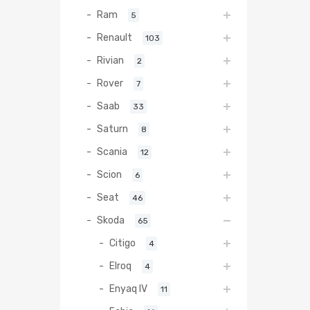
Ram
5
Renault
103
Rivian
2
Rover
7
Saab
33
Saturn
8
Scania
12
Scion
6
Seat
46
Skoda
65
Citigo
4
Elroq
4
Enyaq IV
11