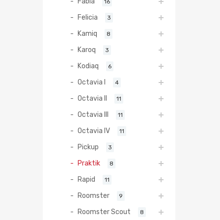
Fabia
16
Felicia
3
Kamiq
8
Karoq
3
Kodiaq
6
Octavia I
4
Octavia II
11
Octavia III
11
Octavia IV
11
Pickup
3
Praktik
8
Rapid
11
Roomster
9
Roomster Scout
8