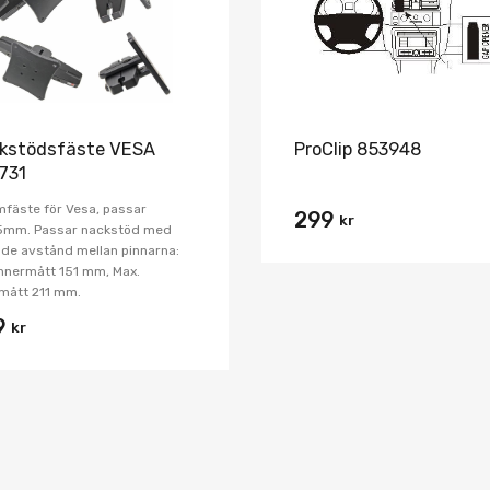
kstödsfäste VESA
ProClip 853948
731
fäste för Vesa, passar
299
kr
5mm. Passar nackstöd med
nde avstånd mellan pinnarna:
innermått 151 mm, Max.
mått 211 mm.
9
kr