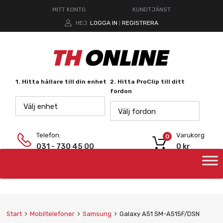
MITT KONTO
KUNDTJÄNST
HEJ.
LOGGA IN
REGISTRERA
|
1. Hitta hållare till din enhet
2. Hitta ProClip till ditt
fordon
Välj enhet
Välj fordon
Telefon:
Varukorg
0
031 - 730 45 00
0
kr
Start
Mobiltelefoner
Samsung
Galaxy A51 SM-A515F/DSN