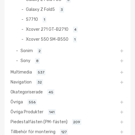
Galaxy Z Fold5
3
S7710
1
Xcover 271 GT-B2710
4
Xcover 550 SM-B550
1
Sonim
2
Sony
8
Multimedia
537
Navigation
32
Okategoriserade
45
Övriga
556
Övriga Produkter
141
Piedestalfästen (PM-fästen)
209
Tillbehör för montering
127