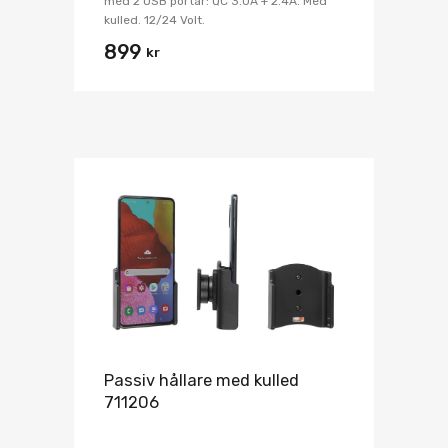
med 2 USB portar: QC 3.0A + 2.4A. Med
kulled. 12/24 Volt.
899
kr
Passiv hållare med kulled
711206