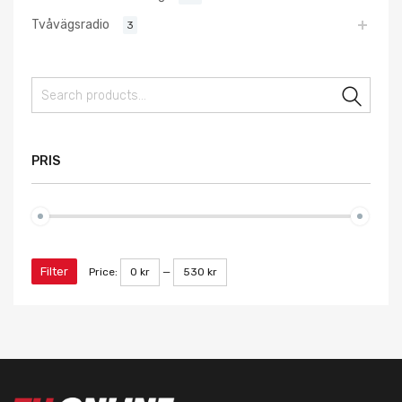
Tvåvägsradio
3
Sear
PRIS
Filter
Price:
0 kr
—
530 kr