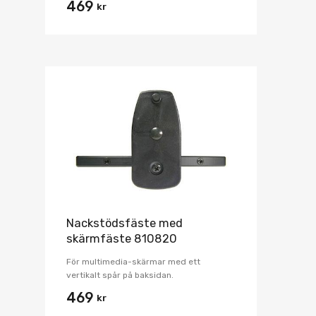
469
kr
Nackstödsfäste med
skärmfäste 810820
För multimedia-skärmar med ett
vertikalt spår på baksidan.
469
kr