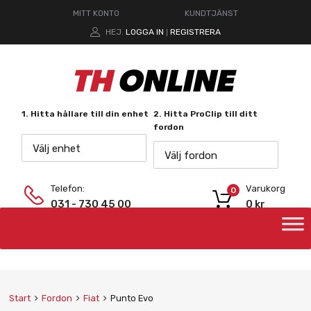
MITT KONTO
KUNDTJÄNST
HEJ.
LOGGA IN
REGISTRERA
|
1. Hitta hållare till din enhet
2. Hitta ProClip till ditt
fordon
Välj enhet
Välj fordon
Telefon:
Varukorg
0
031 - 730 45 00
0
kr
Start
Fordon
Fiat
Punto Evo