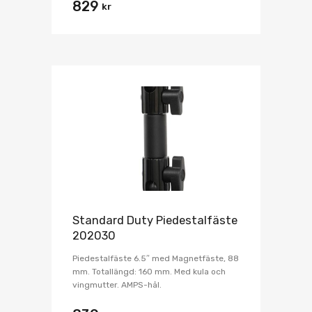
829
kr
Standard Duty Piedestalfäste
202030
Piedestalfäste 6.5″ med Magnetfäste, 88
mm. Totallängd: 160 mm. Med kula och
vingmutter. AMPS-hål.