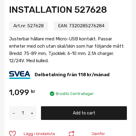
INSTALLATION 527628
Art.nr:
527628
EAN:
7320285276284
Justerbar hållare med Micro-USB kontakt. Passar
enheter med och utan skal/skin som har följande mått:
Bredd: 75-89 mm, Tjocklek: 6-10 mm. 2,1A charger.
12/24V. Med kulled.
Delbetalning från
118
kr
/månad
1,099
kr
Brodits Centrallager
Add to cart
Lägg i önskelista
Jämför