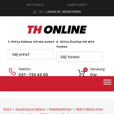
MITT KONTO
KUNDTJÄNST
HEJ.
LOGGA IN
REGISTRERA
|
1. Hitta hållare till din enhet
2. Hitta ProClip till ditt
fordon
Välj enhet
Välj fordon
Telefon:
Varukorg
0
031 - 730 45 00
0
kr
Start
Justerbara hållare
Mobiltelefoner
Aktiv hållare med