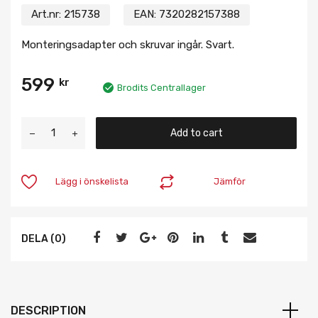
Art.nr:
215738
EAN:
7320282157388
Monteringsadapter och skruvar ingår. Svart.
599
kr
Brodits Centrallager
Add to cart
Lägg i önskelista
Jämför
DELA (0)
DESCRIPTION