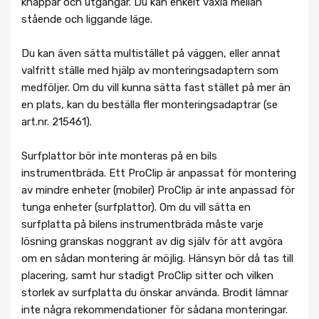
knappar och utgångar. Du kan enkelt växla mellan
stående och liggande läge.
Du kan även sätta multistället på väggen, eller annat
valfritt ställe med hjälp av monteringsadaptern som
medföljer. Om du vill kunna sätta fast stället på mer än
en plats, kan du beställa fler monteringsadaptrar (se
art.nr. 215461).
Surfplattor bör inte monteras på en bils
instrumentbräda. Ett ProClip är anpassat för montering
av mindre enheter (mobiler) ProClip är inte anpassad för
tunga enheter (surfplattor). Om du vill sätta en
surfplatta på bilens instrumentbräda måste varje
lösning granskas noggrant av dig själv för att avgöra
om en sådan montering är möjlig. Hänsyn bör då tas till
placering, samt hur stadigt ProClip sitter och vilken
storlek av surfplatta du önskar använda. Brodit lämnar
inte några rekommendationer för sådana monteringar.