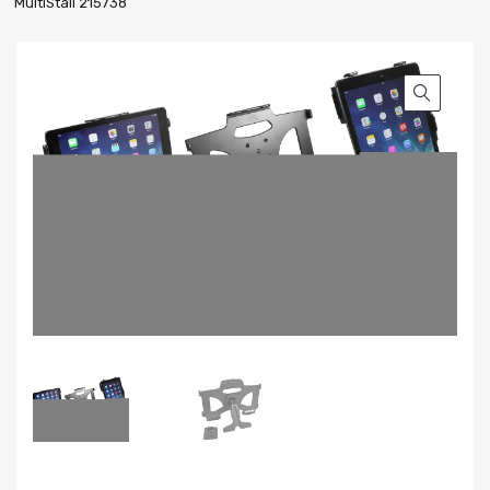
MultiStäll 215738