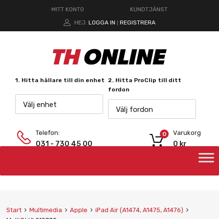
MITT KONTO
KUNDTJÄNST
HEJ.
LOGGA IN
REGISTRERA
|
1. Hitta hållare till din enhet
2. Hitta ProClip till ditt
fordon
Välj enhet
Välj fordon
Telefon:
Varukorg
0
031 - 730 45 00
0
kr
Start
Multimedia
Apple
iPad Air (A1474, A1475, A1476)