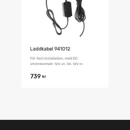
Laddkabel 941012
För fast installation, med DC
strömkontakt. 12V ut. 3A. 12V in.
739
kr