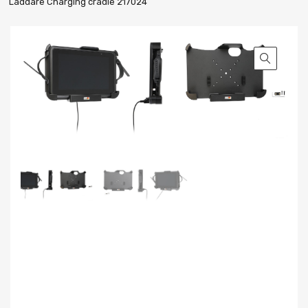
Laddare Charging cradle 217024