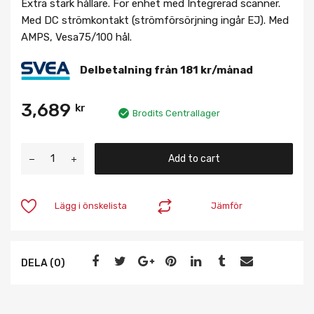
Extra stark hållare. För enhet med Integrerad scanner.
Med DC strömkontakt (strömförsörjning ingår EJ). Med
AMPS, Vesa75/100 hål.
Delbetalning från
181
kr
/månad
3,689
kr
Brodits Centrallager
Add to cart
Lägg i önskelista
Jämför
DELA (0)