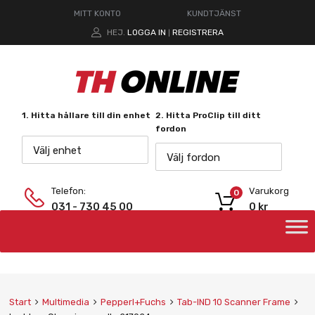
MITT KONTO
KUNDTJÄNST
HEJ.
LOGGA IN
REGISTRERA
|
1. Hitta hållare till din enhet
2. Hitta ProClip till ditt
fordon
Välj enhet
Välj fordon
Telefon:
Varukorg
0
031 - 730 45 00
0
kr
Start
Multimedia
Pepperl+Fuchs
Tab-IND 10 Scanner Frame