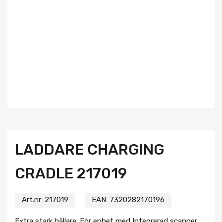
LADDARE CHARGING
CRADLE 217019
Art.nr:
217019
EAN:
7320282170196
Extra stark hållare. För enhet med Integrerad scanner.