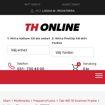
MITT KONTO
KUNDTJÄNST
HEJ.
LOGGA IN
REGISTRERA
|
1. Hitta hållare till din enhet
2. Hitta ProClip till ditt
fordon
Välj enhet
Välj fordon
Telefon:
Varukorg
0
031 - 730 45 00
0
kr
Start
Multimedia
Pepperl+Fuchs
Tab-IND 10 Scanner Frame