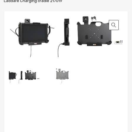
Laddare Charging cradle 217019