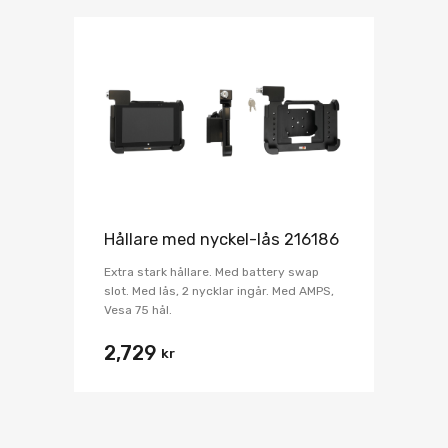
Hållare med nyckel-lås 216186
Extra stark hållare. Med battery swap
slot. Med lås, 2 nycklar ingår. Med AMPS,
Vesa 75 hål.
2,729
kr