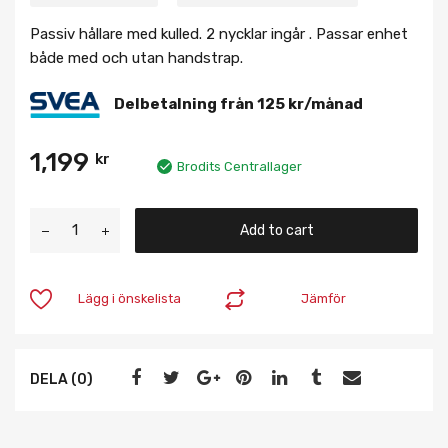
Passiv hållare med kulled. 2 nycklar ingår . Passar enhet
både med och utan handstrap.
Delbetalning från
125
kr
/månad
1,199
kr
Brodits Centrallager
Add to cart
Lägg i önskelista
Jämför
DELA (0)