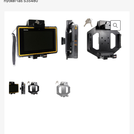
nyckel-lås 535480