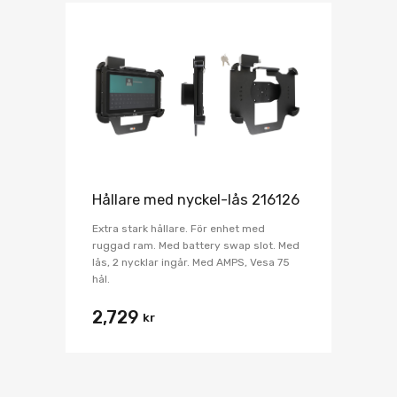
Hållare med nyckel-lås 216126
Extra stark hållare. För enhet med
ruggad ram. Med battery swap slot. Med
lås, 2 nycklar ingår. Med AMPS, Vesa 75
hål.
2,729
kr