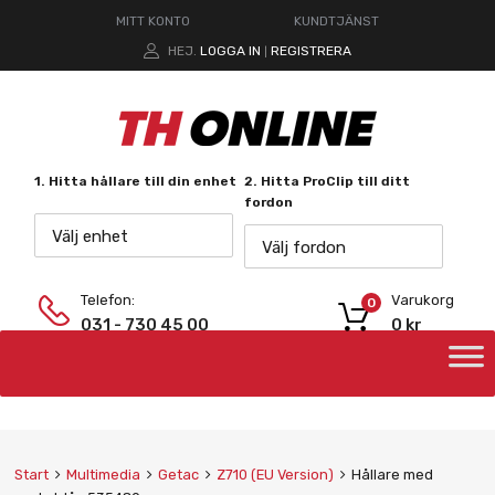
MITT KONTO
KUNDTJÄNST
HEJ.
LOGGA IN
REGISTRERA
|
1. Hitta hållare till din enhet
2. Hitta ProClip till ditt
fordon
Välj enhet
Välj fordon
Telefon:
Varukorg
0
031 - 730 45 00
0
kr
Start
Multimedia
Getac
Z710 (EU Version)
Hållare med