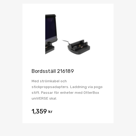
Bordsställ 216189
Med strömkabel och
stickproppsadapters. Laddning via pogo
stift. Passar för enheter med OtterBox
uniVERSE skal.
1,359
kr