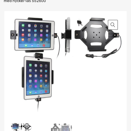
med nyckel-lås 552600