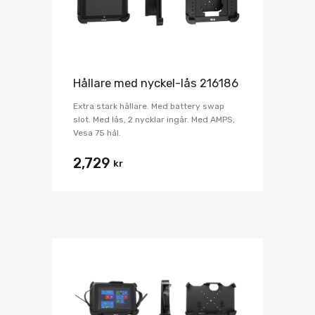
Hållare med nyckel-lås 216186
Extra stark hållare. Med battery swap
slot. Med lås, 2 nycklar ingår. Med AMPS,
Vesa 75 hål.
2,729
kr