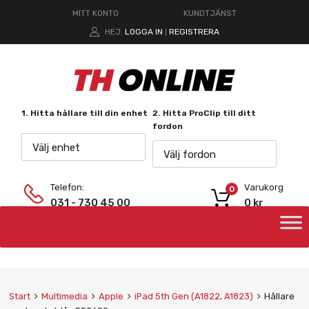
MITT KONTO
KUNDTJÄNST
HEJ.
LOGGA IN
REGISTRERA
|
1. Hitta hållare till din enhet
2. Hitta ProClip till ditt
fordon
Välj enhet
Välj fordon
Telefon:
Varukorg
0
031 - 730 45 00
0
kr
Start
Multimedia
Apple
iPad 5th Gen (A1822, A1823)
Hållare