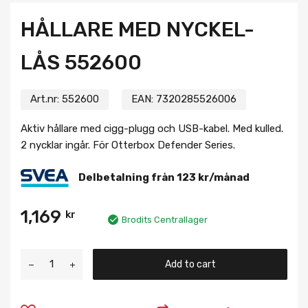
HÅLLARE MED NYCKEL-
LÅS 552600
Art.nr:
552600
EAN:
7320285526006
Aktiv hållare med cigg-plugg och USB-kabel. Med kulled.
2 nycklar ingår. För Otterbox Defender Series.
Delbetalning från
123
kr
/månad
1,169
kr
Brodits Centrallager
Add to cart