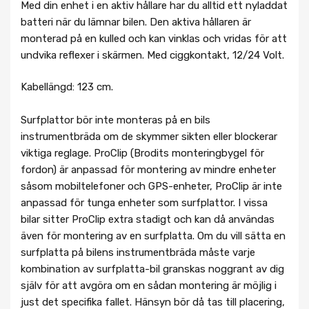
Med din enhet i en aktiv hållare har du alltid ett nyladdat
batteri när du lämnar bilen. Den aktiva hållaren är
monterad på en kulled och kan vinklas och vridas för att
undvika reflexer i skärmen. Med ciggkontakt, 12/24 Volt.
Kabellängd: 123 cm.
Surfplattor bör inte monteras på en bils
instrumentbräda om de skymmer sikten eller blockerar
viktiga reglage. ProClip (Brodits monteringbygel för
fordon) är anpassad för montering av mindre enheter
såsom mobiltelefoner och GPS-enheter, ProClip är inte
anpassad för tunga enheter som surfplattor. I vissa
bilar sitter ProClip extra stadigt och kan då användas
även för montering av en surfplatta. Om du vill sätta en
surfplatta på bilens instrumentbräda måste varje
kombination av surfplatta-bil granskas noggrant av dig
själv för att avgöra om en sådan montering är möjlig i
just det specifika fallet. Hänsyn bör då tas till placering,