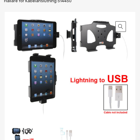
Hållare för Kabelanslutning 514450