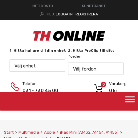
MITT KONTO
KUNDTJÄNST
HEJ.
LOGGA IN
REGISTRERA
|
1. Hitta hållare till din enhet
2. Hitta ProClip till ditt
fordon
Välj enhet
Välj fordon
Telefon:
Varukorg
0
031 - 730 45 00
0
kr
Start
Multimedia
Apple
iPad Mini (A1432, A1454, A1455)