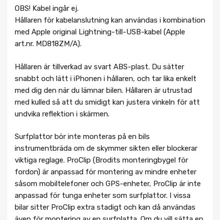
OBS! Kabel ingår ej.
Hållaren för kabelanslutning kan användas i kombination
med Apple original Lightning-till-USB-kabel (Apple
art.nr. MD818ZM/A).
Hållaren är tillverkad av svart ABS-plast. Du sätter
snabbt och lätt i iPhonen i hållaren, och tar lika enkelt
med dig den när du lämnar bilen. Hållaren är utrustad
med kulled så att du smidigt kan justera vinkeln för att
undvika reflektion i skärmen.
Surfplattor bör inte monteras på en bils
instrumentbräda om de skymmer sikten eller blockerar
viktiga reglage. ProClip (Brodits monteringbygel för
fordon) är anpassad för montering av mindre enheter
såsom mobiltelefoner och GPS-enheter, ProClip är inte
anpassad för tunga enheter som surfplattor. I vissa
bilar sitter ProClip extra stadigt och kan då användas
även för montering av en surfplatta. Om du vill sätta en