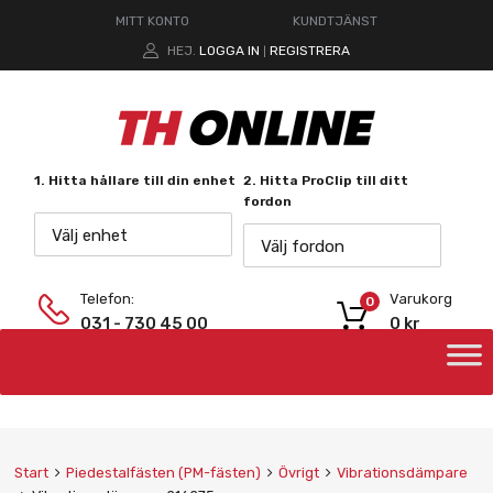
MITT KONTO
KUNDTJÄNST
HEJ.
LOGGA IN
REGISTRERA
|
1. Hitta hållare till din enhet
2. Hitta ProClip till ditt
fordon
Välj enhet
Välj fordon
Telefon:
Varukorg
0
031 - 730 45 00
0
kr
Start
Piedestalfästen (PM-fästen)
Övrigt
Vibrationsdämpare