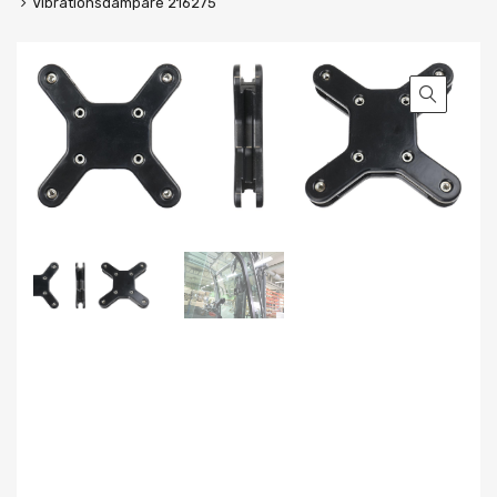
Vibrationsdämpare 216275