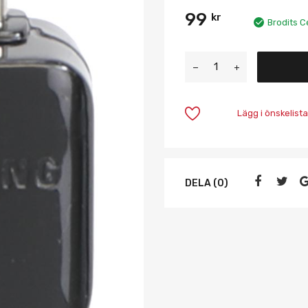
99
kr
Brodits C
Lägg i önskelista
DELA (0)