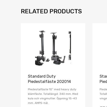
RELATED PRODUCTS
Lägg i önskelista
Jämför
Standard Duty
Sta
Piedestalfäste 202014
Pie
Piedestalfäste 10″ med heavy duty
Piede
klämfäste. Totallängd: 340 mm. Med
Total
kula och vingmutter. Öppning 15-43
vingm
mm. AMPS-hål.