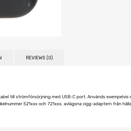
N
REVIEWS (0)
abel till strömförsörjning med USB-C port. Används exempelvis nä
tikelnummer 521xxx och 721xxx, avlägsna cigg-adaptern från hålla