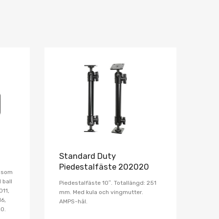
Lägg i önskelista
Lägg i önskelist
Jämför
Jämför
Standard Duty
Piedestalfäste 202020
a som
 ball
Piedestalfäste 10″. Totallängd: 251
011,
mm. Med kula och vingmutter.
6,
AMPS-hål.
0.