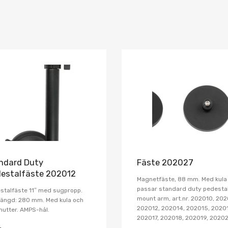
Lägg i önskelista
Jämför
ndard Duty
Fäste 202027
destalfäste 202012
Magnetfäste, 88 mm. Med kul
passar standard duty pedestal
stalfäste 11″ med sugpropp.
mount arm, art.nr. 202010, 202
längd: 280 mm. Med kula och
202012, 202014, 202015, 20201
utter. AMPS-hål.
202017, 202018, 202019, 20202