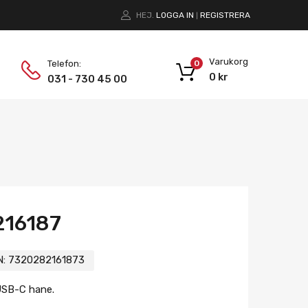
HEJ.
LOGGA IN
REGISTRERA
|
Varukorg
Telefon:
0
0
kr
031 - 730 45 00
216187
N:
7320282161873
USB-C hane.