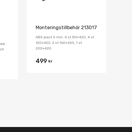
Monteringstillbehör 213017
ABS plast 5 mm. 4 st 80×420, 4 st
120×420, 2 st 160×420, 1 st
opp.
200×420.
och
499
kr