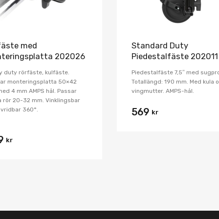
fäste med
Standard Duty
teringsplatta 202026
Piedestalfäste 202011
 duty rörfäste, kulfäste.
Piedestalfäste 7,5″ med sugpr
bar monteringsplatta 50×42
Totallängd: 190 mm. Med kula 
ed 4 mm AMPS hål. Passar
vingmutter. AMPS-hål.
 rör 20-32 mm. Vinklingsbar
 vridbar 360°.
569
kr
9
kr