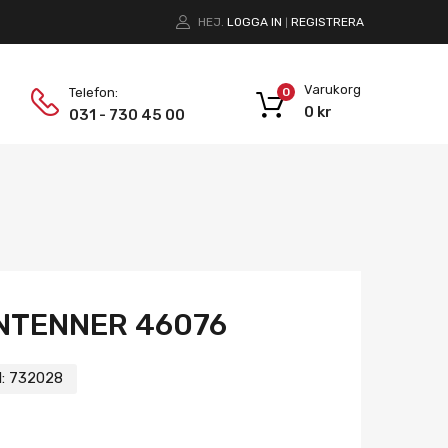
HEJ.
LOGGA IN
REGISTRERA
|
Varukorg
Telefon:
0
0
kr
031 - 730 45 00
NTENNER 46076
:
732028