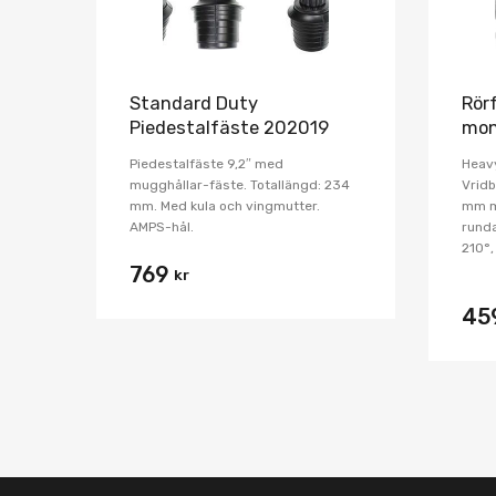
Standard Duty
Rör
Piedestalfäste 202019
mon
Piedestalfäste 9,2″ med
Heavy
mugghållar-fäste. Totallängd: 234
Vrid
mm. Med kula och vingmutter.
mm m
AMPS-hål.
runda
210°,
769
kr
45