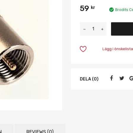
59
kr
Brodits C
Lägg i önskelista
DELA (0)
N
REVIEWS (0)