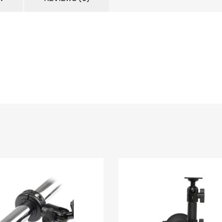
Lägg i önskelista
Jämför