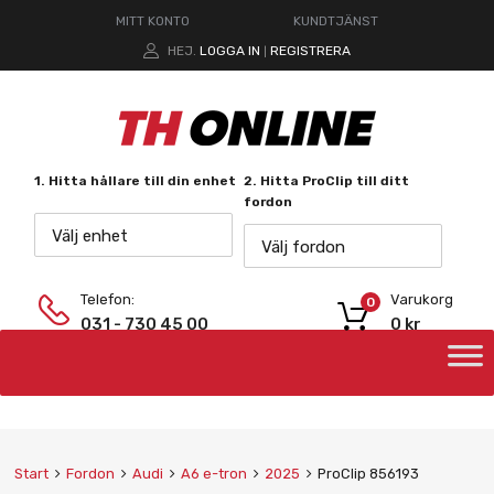
MITT KONTO
KUNDTJÄNST
HEJ.
LOGGA IN
REGISTRERA
|
1. Hitta hållare till din enhet
2. Hitta ProClip till ditt
fordon
Välj enhet
Välj fordon
Telefon:
Varukorg
0
031 - 730 45 00
0
kr
Start
Fordon
Audi
A6 e-tron
2025
ProClip 856193