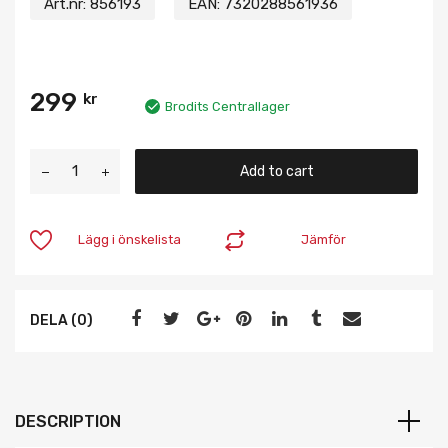
Art.nr:
856193
EAN:
7320288561936
299
kr
Brodits Centrallager
Add to cart
Lägg i önskelista
Jämför
DELA (0)
DESCRIPTION