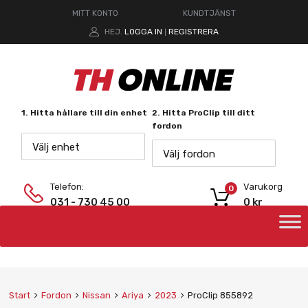
MITT KONTO
KUNDTJÄNST
HEJ.
LOGGA IN
REGISTRERA
|
1. Hitta hållare till din enhet
2. Hitta ProClip till ditt
fordon
Välj enhet
Välj fordon
Telefon:
Varukorg
0
031 - 730 45 00
0
kr
Start
Fordon
Nissan
Ariya
2023
ProClip 855892