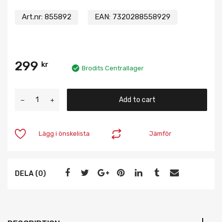
Art.nr:
855892
EAN:
7320288558929
299
kr
Brodits Centrallager
Add to cart
Lägg i önskelista
Jämför
DELA (0)