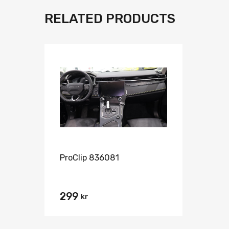
RELATED PRODUCTS
Lägg i önskelista
Jämför
ProClip 836081
299
kr