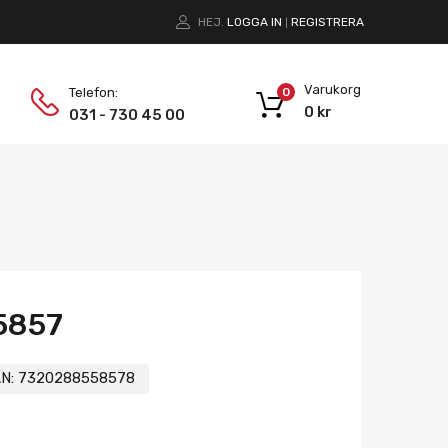
HEJ.
LOGGA IN
REGISTRERA
|
Varukorg
Telefon:
0
0
kr
031 - 730 45 00
5857
N:
7320288558578