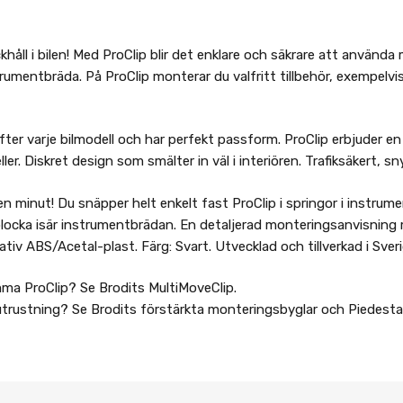
l i bilen! Med ProClip blir det enklare och säkrare att använda m
mentbräda. På ProClip monterar du valfritt tillbehör, exempelvis 
 efter varje bilmodell och har perfekt passform. ProClip erbjuder
eller. Diskret design som smälter in väl i interiören. Trafiksäkert,
en minut! Du snäpper helt enkelt fast ProClip i springor i instrume
locka isär instrumentbrädan. En detaljerad monteringsanvisning 
ativ ABS/Acetal-plast. Färg: Svart. Utvecklad och tillverkad i Sveri
amma ProClip? Se Brodits MultiMoveClip.
 utrustning? Se Brodits förstärkta monteringsbyglar och Piedest