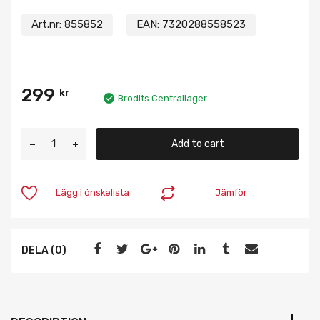
Art.nr:
855852
EAN:
7320288558523
299
kr
Brodits Centrallager
Add to cart
Lägg i önskelista
Jämför
DELA (0)