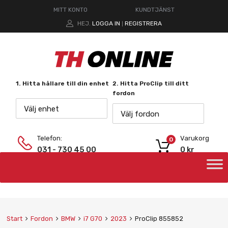
MITT KONTO
KUNDTJÄNST
HEJ.
LOGGA IN
REGISTRERA
|
1. Hitta hållare till din enhet
2. Hitta ProClip till ditt
fordon
Välj enhet
Välj fordon
Telefon:
Varukorg
0
031 - 730 45 00
0
kr
Start
Fordon
BMW
i7 G70
2023
ProClip 855852