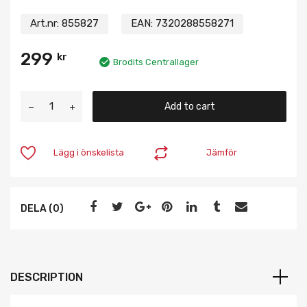
Art.nr:
855827
EAN:
7320288558271
299
kr
Brodits Centrallager
Add to cart
Lägg i önskelista
Jämför
DELA (0)
DESCRIPTION