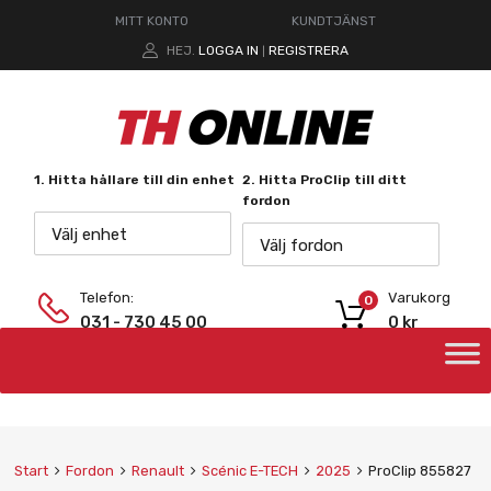
MITT KONTO
KUNDTJÄNST
HEJ.
LOGGA IN
REGISTRERA
|
1. Hitta hållare till din enhet
2. Hitta ProClip till ditt
fordon
Välj enhet
Välj fordon
Telefon:
Varukorg
0
031 - 730 45 00
0
kr
Start
Fordon
Renault
Scénic E-TECH
2025
ProClip 855827