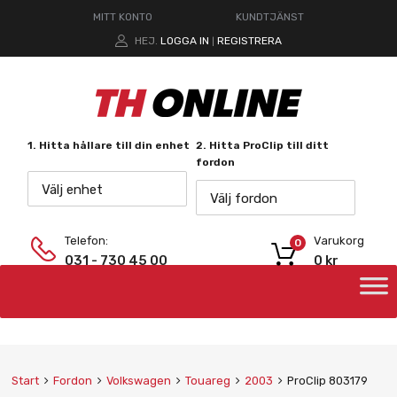
MITT KONTO
KUNDTJÄNST
HEJ.
LOGGA IN
REGISTRERA
|
1. Hitta hållare till din enhet
2. Hitta ProClip till ditt
fordon
Välj enhet
Välj fordon
Telefon:
Varukorg
0
031 - 730 45 00
0
kr
Start
Fordon
Volkswagen
Touareg
2003
ProClip 803179