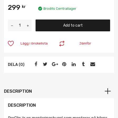
299
kr
Brodits Centrallager
Add to cart
Lägg i önskelista
Jämför
DELA (0)
DESCRIPTION
DESCRIPTION
ProClip är en monteringsbygel som monteras på bilens