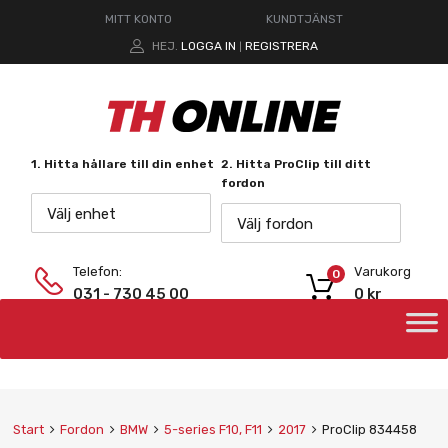
MITT KONTO
KUNDTJÄNST
HEJ.
LOGGA IN
REGISTRERA
|
1. Hitta hållare till din enhet
2. Hitta ProClip till ditt
fordon
Välj enhet
Välj fordon
Telefon:
Varukorg
0
031 - 730 45 00
0
kr
Start
Fordon
BMW
5-series F10, F11
2017
ProClip 834458