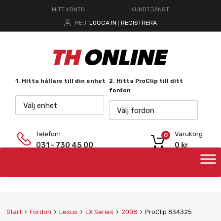
MITT KONTO
KUNDTJÄNST
HEJ.
LOGGA IN
REGISTRERA
|
1. Hitta hållare till din enhet
2. Hitta ProClip till ditt
fordon
Välj enhet
Välj fordon
Telefon:
Varukorg
0
031 - 730 45 00
0
kr
Start
Fordon
Lexus
LX Series
2008
ProClip 834325