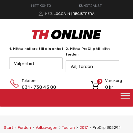
MITT KONTO
KUNDTJÄNST
HEJ.
LOGGA IN
REGISTRERA
|
1. Hitta hållare till din enhet
2. Hitta ProClip till ditt
fordon
Välj enhet
Välj fordon
Telefon:
Varukorg
0
031 - 730 45 00
0
kr
Start
Fordon
Volkswagen
Touran
2017
ProClip 805294