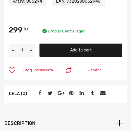
Art.nr:
805294
EAN:
7320288052946
299
kr
Brodits Centrallager
Add to cart
Lägg i önskelista
Jämför
DELA (0)
DESCRIPTION