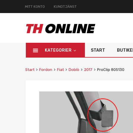
MITT KONTO
KUNDTJÄNST
KATEGORIER
START
BUTIKE
Start
Fordon
Fiat
Doblò
2017
ProClip 805130