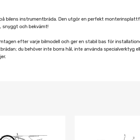
på bilens instrumentbräda. Den utgör en perfekt monterinsplattfo
ert, snyggt och bekvämt!
mtagen efter varje bilmodell och ger en stabil bas för installation
tbrädan; du behöver inte borra hål, inte använda specialverktyg ell
er.
Lägg i önskelista
Jämför