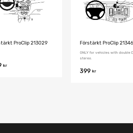
stärkt ProClip 213029
Förstärkt ProClip 2134
ONLY for vehicles with double 
stereo.
9
kr
399
kr