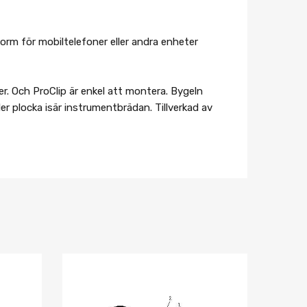
rm för mobiltelefoner eller andra enheter
er. Och ProClip är enkel att montera. Bygeln
er plocka isär instrumentbrädan. Tillverkad av
Lägg i önskelista
Lägg i önskelist
Jämför
Jämför