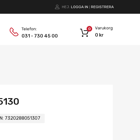
HEJ.
LOGGA IN
REGISTRERA
|
Varukorg
Telefon:
0
0
kr
031 - 730 45 00
5130
N:
7320288051307