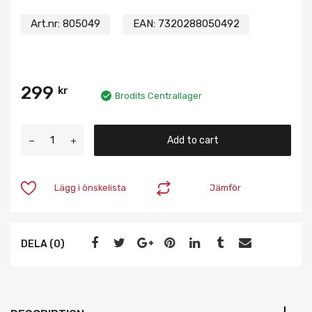
Art.nr:
805049
EAN:
7320288050492
299
kr
Brodits Centrallager
Add to cart
Lägg i önskelista
Jämför
DELA (0)