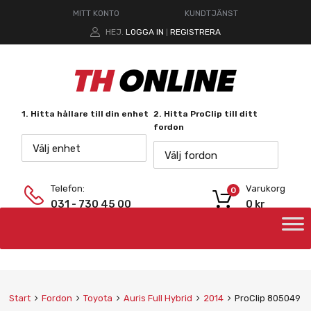
MITT KONTO
KUNDTJÄNST
HEJ.
LOGGA IN
REGISTRERA
|
1. Hitta hållare till din enhet
2. Hitta ProClip till ditt
fordon
Välj enhet
Välj fordon
Telefon:
Varukorg
0
031 - 730 45 00
0
kr
Start
Fordon
Toyota
Auris Full Hybrid
2014
ProClip 805049