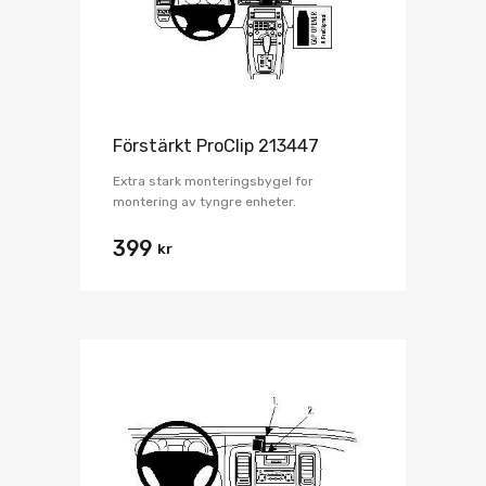
Förstärkt ProClip 213447
Extra stark monteringsbygel for
montering av tyngre enheter.
399
kr