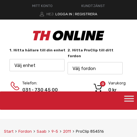
MITT KONTO
KUNDTJÄNST
HEJ.
LOGGA IN
REGISTRERA
|
1. Hitta hållare till din enhet
2. Hitta ProClip till ditt
fordon
Välj enhet
Välj fordon
Telefon:
Varukorg
0
031 - 730 45 00
0
kr
Start
Fordon
Saab
9-5
2011
ProClip 854516