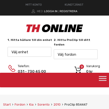
MITT KONTO
KUNDTJÄNST
HEJ.
LOGGA IN
REGISTRERA
|
1. Hitta hållare till din enhet
2. Hitta ProClip till ditt
fordon
Välj enhet
Välj fordon
Telefon:
Varukorg
0
031 - 730 45 00
0
kr
Start
Fordon
Kia
Sorento
2010
ProClip 854447