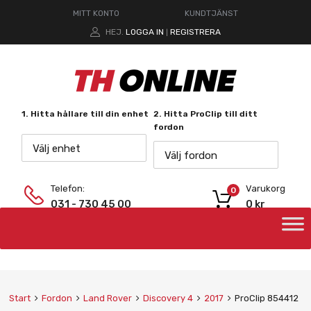
MITT KONTO
KUNDTJÄNST
HEJ.
LOGGA IN
REGISTRERA
|
1. Hitta hållare till din enhet
2. Hitta ProClip till ditt
fordon
Välj enhet
Välj fordon
Telefon:
Varukorg
0
031 - 730 45 00
0
kr
Start
Fordon
Land Rover
Discovery 4
2017
ProClip 854412