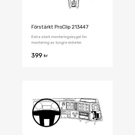
Förstärkt ProClip 213447
Extra stark monteringsbygel for
montering av tyngre enheter.
399
kr