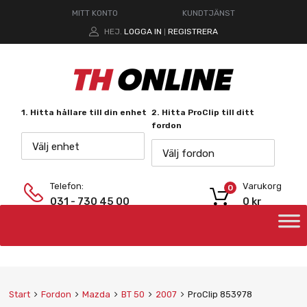
MITT KONTO
KUNDTJÄNST
HEJ.
LOGGA IN
REGISTRERA
|
1. Hitta hållare till din enhet
2. Hitta ProClip till ditt
fordon
Välj enhet
Välj fordon
Telefon:
Varukorg
0
031 - 730 45 00
0
kr
Start
Fordon
Mazda
BT 50
2007
ProClip 853978