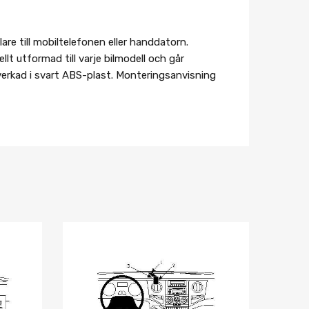
re till mobiltelefonen eller handdatorn.
lt utformad till varje bilmodell och går
lverkad i svart ABS-plast. Monteringsanvisning
Lägg i önskelista
Lägg i önskelist
Jämför
Jämför