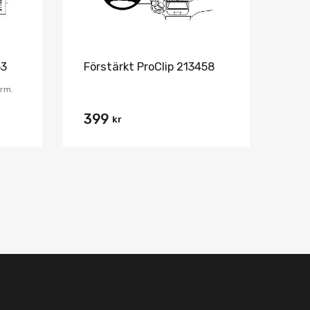
63
Förstärkt ProClip 213458
orm.
399
kr