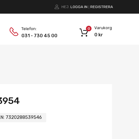
HEJ.
LOGGA IN
REGISTRERA
|
Varukorg
Telefon:
0
0
kr
031 - 730 45 00
3954
N:
7320288539546