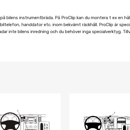
 bilens instrumentbräda. På ProClip kan du montera t ex en hålla
iltelefon, handdator etc. inom bekvämt räckhåll. ProClip är speciel
ar inte bilens inredning och du behöver inga specialverktyg. Til
Lägg i önskelista
Jämför