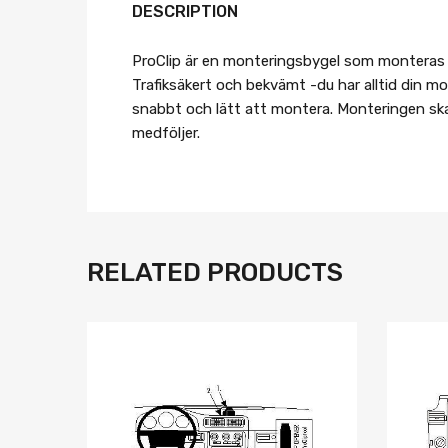
DESCRIPTION
ProClip är en monteringsbygel som monteras på
Trafiksäkert och bekvämt -du har alltid din mob
snabbt och lätt att montera. Monteringen skad
medföljer.
RELATED PRODUCTS
Lägg i önskelista
Jämför