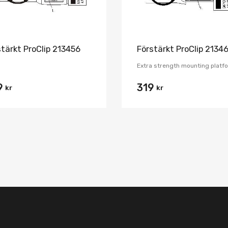
stärkt ProClip 213456
Förstärkt ProClip 2134
Extra strength mounting platf
9
319
kr
kr