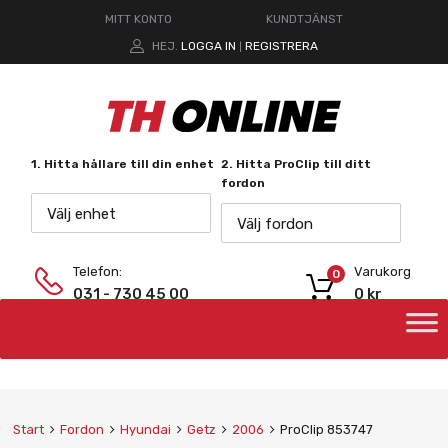
MITT KONTO
KUNDTJÄNST
HEJ.
LOGGA IN
REGISTRERA
|
1. Hitta hållare till din enhet
2. Hitta ProClip till ditt
fordon
Välj enhet
Välj fordon
Telefon:
Varukorg
0
031 - 730 45 00
0
kr
Start
Fordon
Hyundai
Getz
2006
ProClip 853747