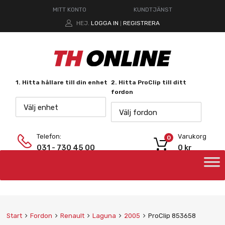
MITT KONTO
KUNDTJÄNST
HEJ.
LOGGA IN
REGISTRERA
|
1. Hitta hållare till din enhet
2. Hitta ProClip till ditt
fordon
Välj enhet
Välj fordon
Telefon:
Varukorg
0
031 - 730 45 00
0
kr
Start
Fordon
Renault
Laguna
2005
ProClip 853658