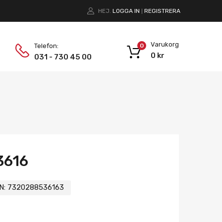
HEJ.
LOGGA IN
REGISTRERA
|
Varukorg
Telefon:
0
0
kr
031 - 730 45 00
3616
N:
7320288536163