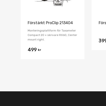
Förstärkt ProClip 213404
För
Monteringsplattform för Taxameter
Compact 20 + skrivare RX60, Center
mount right.
39
499
kr