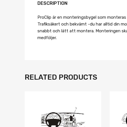
DESCRIPTION
ProClip är en monteringsbygel som monteras på
Trafiksäkert och bekvämt -du har alltid din mob
snabbt och lätt att montera. Monteringen skad
medföljer.
RELATED PRODUCTS
Lägg i önskelista
Jämför