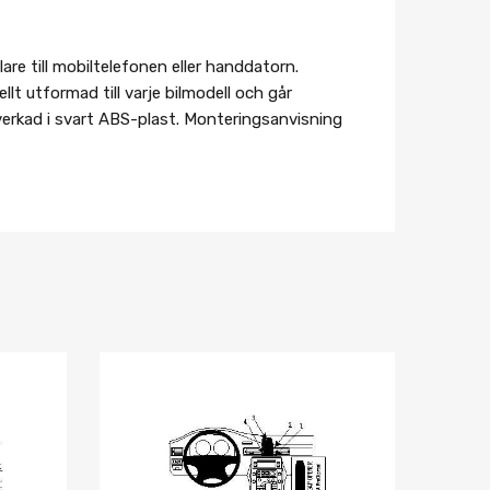
re till mobiltelefonen eller handdatorn.
lt utformad till varje bilmodell och går
lverkad i svart ABS-plast. Monteringsanvisning
Lägg i önskelista
Lägg i önskelist
Jämför
Jämför