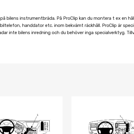
 bilens instrumentbräda. På ProClip kan du montera t ex en hålla
iltelefon, handdator etc. inom bekvämt räckhåll. ProClip är speciel
ar inte bilens inredning och du behöver inga specialverktyg. Til
Lägg i önskelista
Jämför