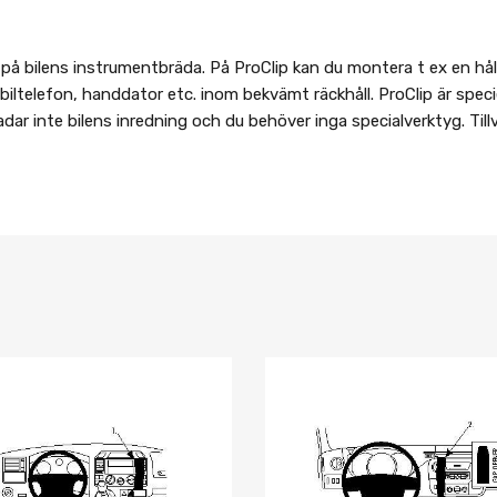
 bilens instrumentbräda. På ProClip kan du montera t ex en hålla
iltelefon, handdator etc. inom bekvämt räckhåll. ProClip är speciel
ar inte bilens inredning och du behöver inga specialverktyg. Til
Lägg i önskelista
Jämför