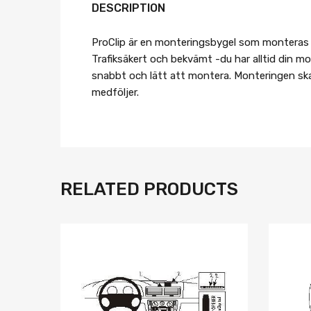
DESCRIPTION
ProClip är en monteringsbygel som monteras på
Trafiksäkert och bekvämt -du har alltid din mob
snabbt och lätt att montera. Monteringen skad
medföljer.
RELATED PRODUCTS
Lägg i önskelista
Jämför