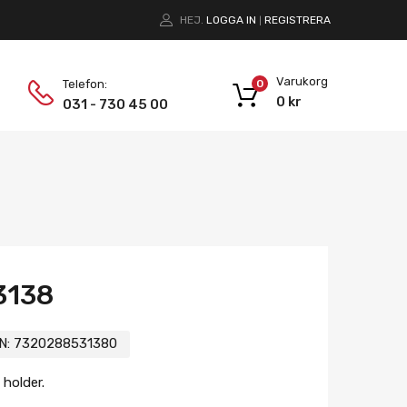
HEJ.
LOGGA IN
REGISTRERA
|
Varukorg
Telefon:
0
0
kr
031 - 730 45 00
3138
N:
7320288531380
holder.