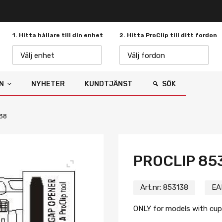
1. Hitta hållare till din enhet
2. Hitta ProClip till ditt fordon
Välj enhet
Välj fordon
N
NYHETER
KUNDTJÄNST
SÖK
138
PROCLIP 85
Art.nr:
853138
EA
ONLY for models with cup 