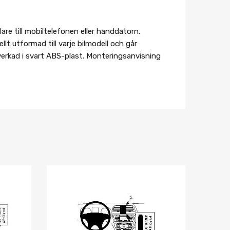
re till mobiltelefonen eller handdatorn.
lt utformad till varje bilmodell och går
lverkad i svart ABS-plast. Monteringsanvisning
Lägg i önskelista
Lägg i önskelist
Jämför
Jämför